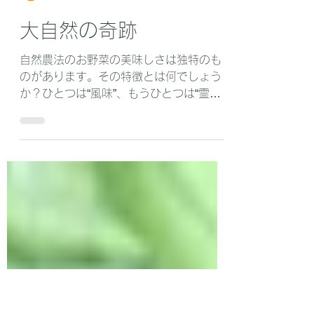
hfarm1108
2021年1月10日
読了時間: 2分
大自然の奇跡
自然農法のお野菜の美味しさは独特のも
のがあります。その特徴とは何でしょう
か？ひとつは“風味”、もうひとつは“霊気
（生命力）”の強さだと思います。ただ糖
度が高く甘いというだけではなく、酸味
や旨味、時にはほろ苦さ等が絶妙のバラ
ンスでそのお野菜本来の美味しさを作り
上げているようで...